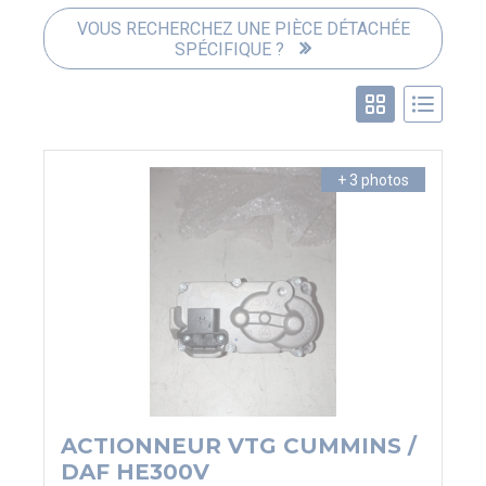
PIAGGIO ASSISTANCE
VOUS RECHERCHEZ UNE PIÈCE DÉTACHÉE
0805 54 06 54
SPÉCIFIQUE ?
+ 3 photos
ACTIONNEUR VTG CUMMINS /
DAF HE300V