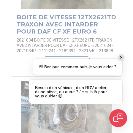
BOITE DE VITESSE 12TX2621TD
TRAXON AVEC INTARDER
POUR DAF CF XF EURO 6
2021034 BOITE DE VITESSE 12TX2621TD TRAXON
AVEC INTARDER POUR DAF CF XF EURO 6 2021034 -
2021034R - 2119241 - 2189394 - 2321640 - 2138982
- 2197779 - 22968906 - 1358040047 - 1358 040 047 -
✕
EN SAVOIR PLUS
6093060097 - 6093 060 097 - 00435427 -
12TX2621TD
👋 Bonjour, comment puis-je vous aider ?
+ 5 photos
Besoin d’un véhicule, d’un RDV atelier,
d’une pièce, ou autre ? Je suis là pour
vous guider 😊.