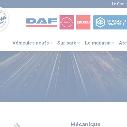
Le Grou
Véhicules neufs
Sur parc
Le magasin
Ate
VOTRE NUMÉRO UNIQUE
PIÈCES DÉTACHÉES :
0 805 29 33
33
DAF ITS
+31 (0) 40 214 3000
NISSAN ASSISTANCE
0805 11 22 33
ISUZU ASSISTANCE
Mécanique
+33 (0) 1 41 85 83 79