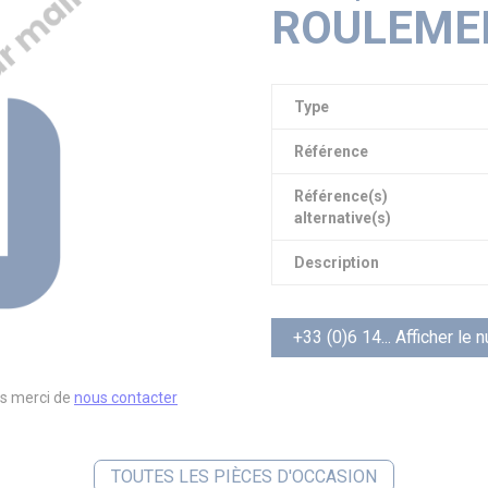
ROULEME
PIAGGIO ASSISTANCE
0805 54 06 54
Type
Référence
Référence(s)
alternative(s)
Description
+33 (0)6 14... Afficher le
s merci de
nous contacter
TOUTES LES PIÈCES D'OCCASION