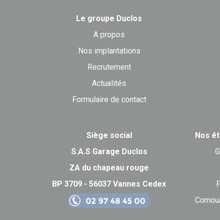
Le groupe Duclos
A propos
Nos implantations
Recrutement
Actualités
Formulaire de contact
Siège social
Nos ét
S.A.S Garage Duclos
G
ZA du chapeau rouge
BP 3709 - 56037 Vannes Cedex
P
Cornou