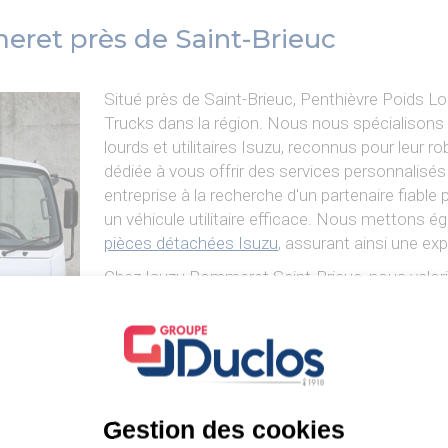
eret près de Saint-Brieuc
Situé près de Saint-Brieuc, Penthièvre Poids Lo
Trucks dans la région. Nous nous spécialisons d
lourds et utilitaires Isuzu, reconnus pour leur ro
dédiée à vous offrir des services personnalisé
entreprise à la recherche d'un partenaire fiable
un véhicule utilitaire efficace.
Nous mettons égal
pièces détachées Isuzu
, assurant ainsi une exp
Chez Isuzu Pommeret Saint-Brieuc, nous valoriso
proposant ainsi des véhicules et des services 
Découvrir la Gamme Isuzu Trucks
Gestion des cookies