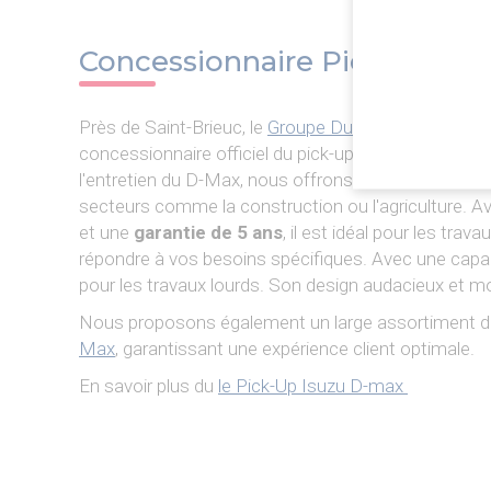
Concessionnaire Pick-Up Is
Près de Saint-Brieuc, le
Groupe Duclos
via le point 
concessionnaire officiel du pick-up Isuzu D-Max dans
l'entretien du D-Max, nous offrons des solutions a
secteurs comme la construction ou l'agriculture. A
et une
garantie de 5 ans
, il est idéal pour les tra
répondre à vos besoins spécifiques. Avec une capaci
pour les travaux lourds. Son design audacieux et m
Nous proposons également un large assortiment 
Max
, garantissant une expérience client optimale.
En savoir plus du
le Pick-Up Isuzu D-max