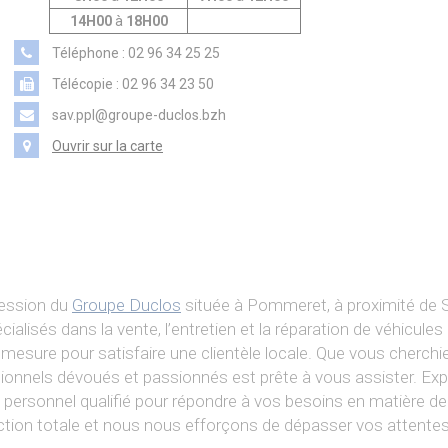
PIAGGIO ASSISTANCE
14H00
à
18H00
0805 54 06 54
Téléphone : 02 96 34 25 25
Télécopie : 02 96 34 23 50
sav.ppl@groupe-duclos.bzh
Ouvrir sur la carte
cession du
Groupe Duclos
située à Pommeret, à proximité de Sa
cialisés dans la vente, l’entretien et la réparation de véhicule
r mesure pour satisfaire une clientèle locale. Que vous cherch
ssionnels dévoués et passionnés est prête à vous assister. Ex
re personnel qualifié pour répondre à vos besoins en matière de
ction totale et nous nous efforçons de dépasser vos attentes