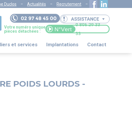
pe Duclos
Actualités
Recrutement
0 805 29 33
Votre numéro unique
pièces détachées :
33
liers et services
Implantations
Contact
RE POIDS LOURDS -