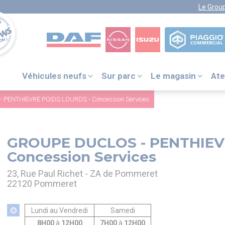
Le Grou
Véhicules neufs
Sur parc
Le magasin
Ate
VOTRE NUMÉRO UNIQUE
PIÈCES DÉTACHÉES :
PENTHIEVRE POIDS LOURDS - Concession Services
0 805 29 33
33
GROUPE DUCLOS - PENTHIEV
Concession Services
DAF ITS
23, Rue Paul Richet - ZA de Pommeret
+31 (0) 40 214 3000
22120 Pommeret
NISSAN ASSISTANCE
0805 11 22 33
Lundi au Vendredi
ISUZU ASSISTANCE
Samedi
+33 (0) 1 41 85 83 79
8H00
à
12H00
7H00
à
12H00