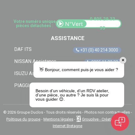
0 805 29 33
Votre numéro unique
pièces détachées :
33
ASSISTANCE
DAF ITS
+31 (0) 40 214 3000
✕
NISSAN Assistance
0805 11 22 33
👋 Bonjour, comment puis-je vous aider ?
ISUZU Assistance
+33 (0) 1 41 85 83 79
PIAGGIO Assistance
0805 54 06 54
Besoin d’un véhicule, d’un RDV atelier,
d’une pièce, ou autre ? Je suis là pour
vous guider 😊.
© 2026 Groupe Duclos - Tous droits réservés - Photos non contractuelles -
Politique du groupe
-
Mentions légales
-
Grouplive - Création de site
Internet Bretagne