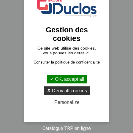
Véhicules neufs
Gestion des
DAF Trucks
cookies
NISSAN Trucks
Ce site web utilise des cookies,
ISUZU Trucks
vous pouvez les gérer ici.
PIAGGIO Commercial
Consulter la politique de confidentialité
Prêt à partir
OK, accept all
Le magasin
Deny all cookies
Pièces neuves
Personalize
Pièces d’occasion
Chargeurs PACCAR
Catalogue TRP en ligne