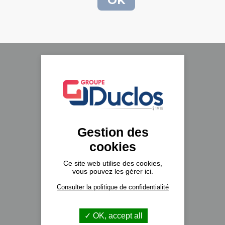
Le groupe Duclos
A propos
Nos implantations
Gestion des
Recrutement
cookies
Actualités
Formulaire de contact
Ce site web utilise des cookies,
vous pouvez les gérer ici.
Consulter la politique de confidentialité
Véhicules neufs
DAF Trucks
OK, accept all