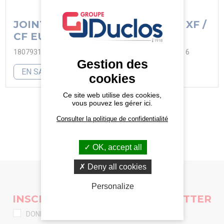
JOINT DE CACHE MOTEUR DAF XF /
CF EURO 6
1807931 JOINT DE CACHE MOTEUR DAF XF / CF EURO 6
Gestion des
EN SAVOIR PLUS
cookies
Ce site web utilise des cookies,
vous pouvez les gérer ici.
TOUTES LES PIÈCES D'OCCASION
Consulter la politique de confidentialité
OK, accept all
Deny all cookies
Personalize
INSCRIVEZ-VOUS À LA NEWSLETTER
DONNÉES PERSONNELLES