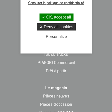
Consulter la politique de confidentialité
Actualités
Formulaire de contact
OK, accept all
Deny all cookies
Véhicules neufs
Personalize
DAF Trucks
NISSAN Trucks
ISUZU Trucks
PIAGGIO Commercial
Prêt à partir
Le magasin
Pièces neuves
Pièces d’occasion