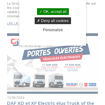
Le Groupe Duclos lance une promotion exceptionnelle sur
les coussins de suspension poids lourds TRP / DAF
OK, accept all
valable jusqu'au 31 mai 2026. Confort de conduite,
résistance dans le temps, compatibilité ...
Deny all cookies
LIRE LA SUITE
Personalize
12/05/2026
DAF XD et XF Electric élus Truck of the