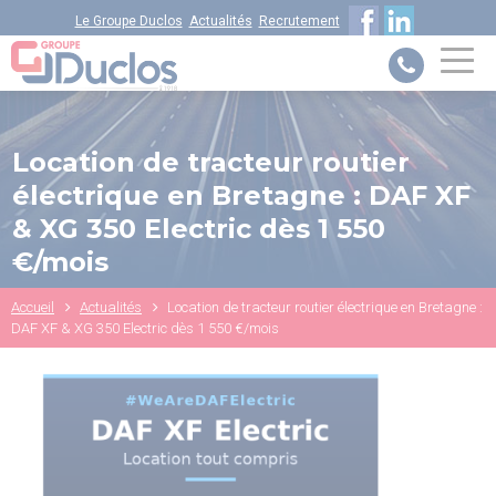
Aller
Le Groupe Duclos
Actualités
Recrutement
au
contenu
principal
Location de tracteur routier
VOTRE NUMÉRO UNIQUE
électrique en Bretagne : DAF XF
PIÈCES DÉTACHÉES :
0 805 29 33
& XG 350 Electric dès 1 550
33
€/mois
Fil
Accueil
Actualités
Location de tracteur routier électrique en Bretagne :
d'Ariane
DAF XF & XG 350 Electric dès 1 550 €/mois
DAF ITS
+31 (0) 40 214 3000
NISSAN ASSISTANCE
0805 11 22 33
ISUZU ASSISTANCE
+33 (0) 1 41 85 83 79