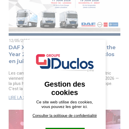
12/05/2026
DAF XD et XF Electric élus Truck of the
Year 2026 : découvrez-les chez Duclos
en juin
Les camions électriques DAF XD Electric et XF Electric
viennent d'être élus International Truck of the Year 2026 —
Gestion des
la plus haute distinction du transport routier en Europe.
C'est la troisième fois ...
cookies
LIRE LA SUITE
Ce site web utilise des cookies,
vous pouvez les gérer ici.
Consulter la politique de confidentialité