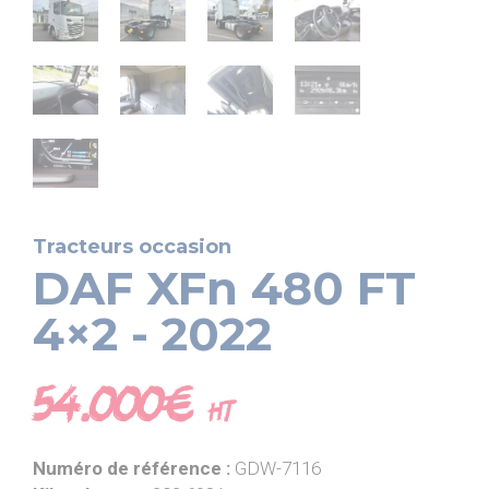
PIAGGIO ASSISTANCE
0805 54 06 54
Tracteurs occasion
DAF XFn 480 FT
4×2 - 2022
54.000€
HT
Numéro de référence :
GDW-7116