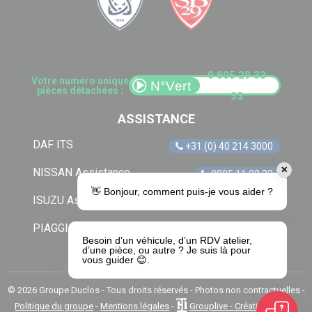
0 805 29 33
Votre numéro unique
pièces détachées :
33
ASSISTANCE
DAF ITS
+31 (0) 40 214 3000
✕
NISSAN Assistance
0805 11 22 33
👋 Bonjour, comment puis-je vous aider ?
ISUZU Assistance
+33 (0) 1 41 85 83 79
PIAGGIO Assistance
0805 54 06 54
Besoin d’un véhicule, d’un RDV atelier,
d’une pièce, ou autre ? Je suis là pour
vous guider 😊.
© 2026 Groupe Duclos - Tous droits réservés - Photos non contractuelles -
Politique du groupe
-
Mentions légales
-
Grouplive - Création de site