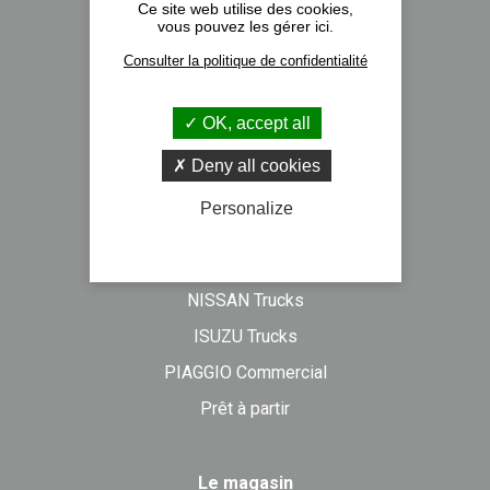
A propos
Ce site web utilise des cookies,
vous pouvez les gérer ici.
Nos implantations
Consulter la politique de confidentialité
Recrutement
Actualités
OK, accept all
Formulaire de contact
Deny all cookies
Personalize
Véhicules neufs
DAF Trucks
NISSAN Trucks
ISUZU Trucks
PIAGGIO Commercial
Prêt à partir
Le magasin