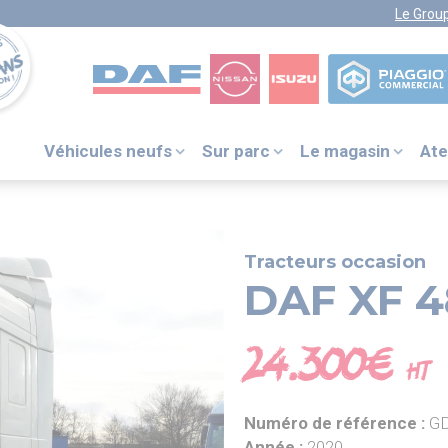
Le Grou
Véhicules neufs
Sur parc
Le magasin
Ate
VOTRE NUMÉRO UNIQUE
PIÈCES DÉTACHÉES :
0 805 29 33
33
Tracteurs occasion
DAF XF 4
DAF ITS
24.300€
+31 (0) 40 214 3000
HT
NISSAN ASSISTANCE
0805 11 22 33
ISUZU ASSISTANCE
Numéro de référence :
GD
+33 (0) 1 41 85 83 79
Année :
2020