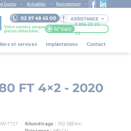
pe Duclos
Actualités
Recrutement
0 805 29 33
Votre numéro unique
pièces détachées :
33
liers et services
Implantations
Contact
80 FT 4×2 - 2020
W-7127
Kilométrage :
763.388 km
Puissance :
480 CV