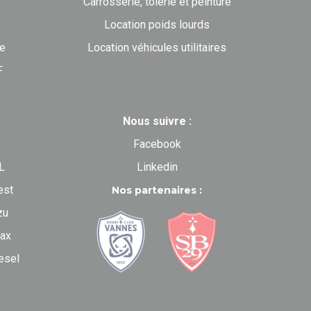
Carrosserie, tôlerie et peinture
Location poids lourds
ne
Location véhicules utilitaires
F
Nous suivre :
Facebook
L
Linkedin
est
Nos partenaires :
zu
ax
esel