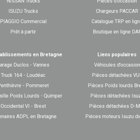
NISSAN Trucks
Pièces d’occasion
ISUZU Trucks
Chargeurs PACCAR
PIAGGIO Commercial
Catalogue TRP en lig
Prêt à partir
Boutique en ligne DA
ablissements en Bretagne
Liens populaires
arage Duclos - Vannes
Véhicules d’occasion
Truck 164 - Loudéac
Pièces détachées VU
enthièvre - Pommeret
Pièces Poids lourds Br
aille Poids Lourds - Quimper
Pièces détachées Isu
Occidental VI - Brest
Pièces détachées D-M
enaires ADPL en Bretagne
Pièces moteurs Isuzu di