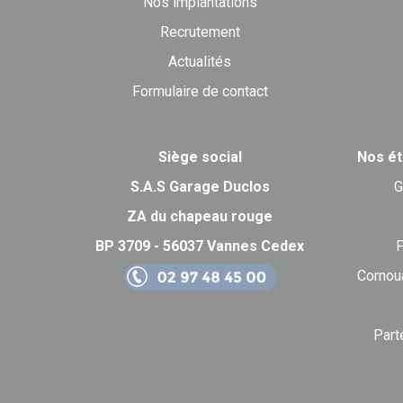
Nos implantations
Recrutement
Actualités
Formulaire de contact
Siège social
Nos ét
S.A.S Garage Duclos
G
ZA du chapeau rouge
BP 3709 - 56037 Vannes Cedex
P
Cornou
Part