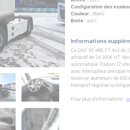
PIAGGIO ASSISTANCE
Configuration des essieux
0805 54 06 54
Couleur :
Blanc
Boîte :
auto
Informations supplé
Ce DAF XF 480 FT 4×2 de 20
attractif de 24 300€ HT. M
automatique TraXon 12 vite
avec interrupteur principal 
réservoir aluminium de 620 l
transport régional ou longue
Pour plus d'informations :
c