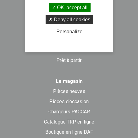
OK, accept all
Véhicules neufs
DAF Trucks
Deny all cookies
NISSAN Trucks
Personalize
ISUZU Trucks
PIAGGIO Commercial
Prêt à partir
Le magasin
Pièces neuves
Pièces d’occasion
Chargeurs PACCAR
Catalogue TRP en ligne
Boutique en ligne DAF