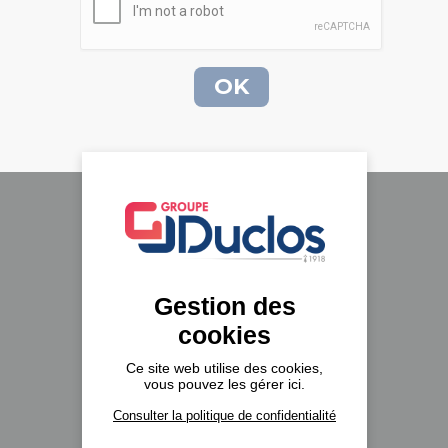
Le groupe Duclos
A propos
Gestion des
Nos implantations
cookies
Recrutement
Ce site web utilise des cookies,
Actualités
vous pouvez les gérer ici.
Formulaire de contact
Consulter la politique de confidentialité