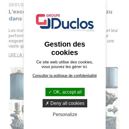
29/01/2024
L'excellence des moteurs diesel Isuzu
dans les travaux publics
Les moteurs diesel Isuzu, réputés pour leur fiabilité et leur
performance, sont un choix privilégié dans le secteur
exigeant des travaux publics. Ces moteurs équipent une
Gestion des
vaste gamme d'équipements ...
cookies
LIRE LA SUITE
Ce site web utilise des cookies,
vous pouvez les gérer ici.
Consulter la politique de confidentialité
OK, accept all
Deny all cookies
Personalize