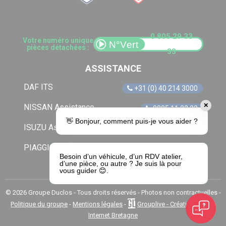
0 805 29 33
Votre numéro unique
pièces détachées :
33
ASSISTANCE
DAF ITS
+31 (0) 40 214 3000
✕
NISSAN Assistance
0805 11 22 33
👋 Bonjour, comment puis-je vous aider ?
ISUZU Assistance
+33 (0) 1 41 85 83 79
PIAGGIO Assistance
0805 54 06 54
Besoin d’un véhicule, d’un RDV atelier,
d’une pièce, ou autre ? Je suis là pour
vous guider 😊.
© 2026 Groupe Duclos - Tous droits réservés - Photos non contractuelles -
Politique du groupe
-
Mentions légales
-
Grouplive - Création de site
Internet Bretagne