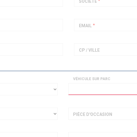
SOCIÉTÉ
PIAGGIO ASSISTANCE
0805 54 06 54
EMAIL
CP / VILLE
VÉHICULE SUR PARC
PIÈCE D'OCCASION