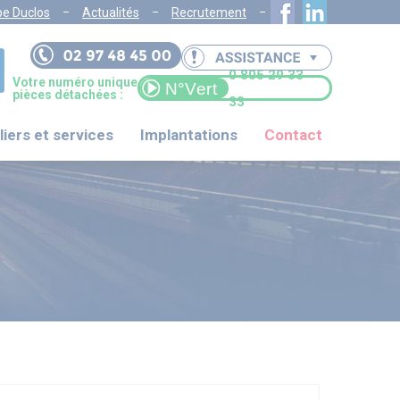
pe Duclos
Actualités
Recrutement
0 805 29 33
Votre numéro unique
pièces détachées :
33
liers et services
Implantations
Contact