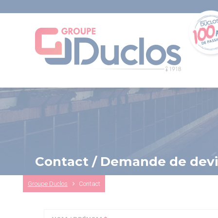
Aller
au
contenu
principal
Contact / Demande de devi
Fil
Groupe Duclos
Contact
d'Ariane