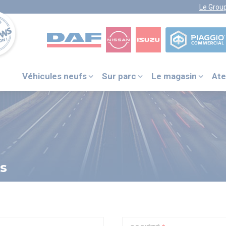
Le Grou
Véhicules neufs
Sur parc
Le magasin
Ate
VOTRE NUMÉRO UNIQUE
PIÈCES DÉTACHÉES :
0 805 29 33
33
s
DAF ITS
+31 (0) 40 214 3000
NISSAN ASSISTANCE
0805 11 22 33
ISUZU ASSISTANCE
+33 (0) 1 41 85 83 79