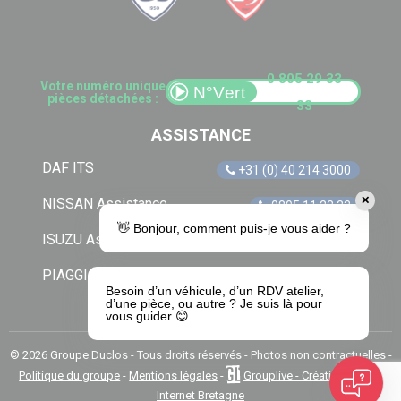
0 805 29 33
Votre numéro unique
pièces détachées :
33
ASSISTANCE
DAF ITS
+31 (0) 40 214 3000
✕
NISSAN Assistance
0805 11 22 33
👋 Bonjour, comment puis-je vous aider ?
ISUZU Assistance
+33 (0) 1 41 85 83 79
PIAGGIO Assistance
0805 54 06 54
Besoin d’un véhicule, d’un RDV atelier,
d’une pièce, ou autre ? Je suis là pour
vous guider 😊.
© 2026 Groupe Duclos - Tous droits réservés - Photos non contractuelles -
Politique du groupe
-
Mentions légales
-
Grouplive - Création de site
Internet Bretagne