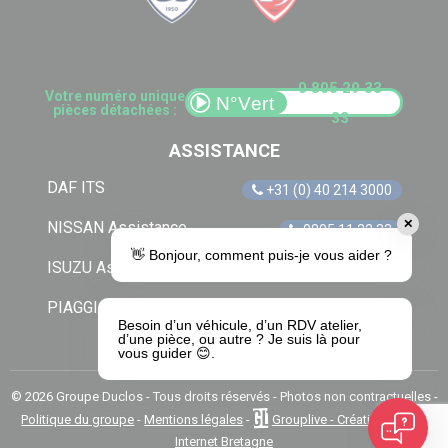
0 805 29 33
Votre numéro unique
pièces détachées :
33
ASSISTANCE
DAF ITS
+31 (0) 40 214 3000
✕
NISSAN Assistance
0805 11 22 33
👋 Bonjour, comment puis-je vous aider ?
ISUZU Assistance
+33 (0) 1 41 85 83 79
PIAGGIO Assistance
0805 54 06 54
Besoin d’un véhicule, d’un RDV atelier,
d’une pièce, ou autre ? Je suis là pour
vous guider 😊.
© 2026 Groupe Duclos - Tous droits réservés - Photos non contractuelles -
Politique du groupe
-
Mentions légales
-
Grouplive - Création de site
Internet Bretagne