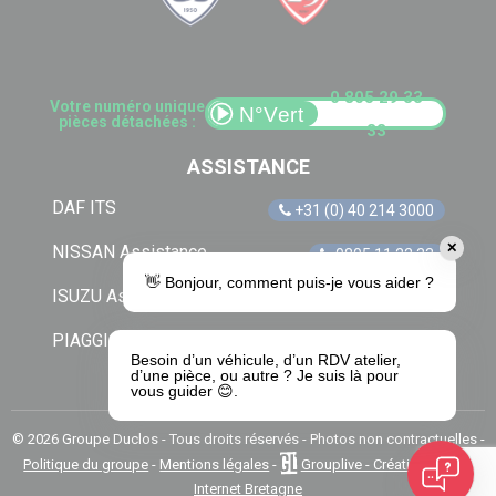
0 805 29 33
Votre numéro unique
pièces détachées :
33
ASSISTANCE
DAF ITS
+31 (0) 40 214 3000
✕
NISSAN Assistance
0805 11 22 33
👋 Bonjour, comment puis-je vous aider ?
ISUZU Assistance
+33 (0) 1 41 85 83 79
PIAGGIO Assistance
0805 54 06 54
Besoin d’un véhicule, d’un RDV atelier,
d’une pièce, ou autre ? Je suis là pour
vous guider 😊.
© 2026 Groupe Duclos - Tous droits réservés - Photos non contractuelles -
Politique du groupe
-
Mentions légales
-
Grouplive - Création de site
Internet Bretagne