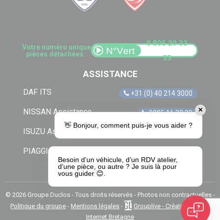
0 805 29 33
Votre numéro unique
pièces détachées :
33
ASSISTANCE
DAF ITS
+31 (0) 40 214 3000
✕
NISSAN Assistance
0805 11 22 33
👋 Bonjour, comment puis-je vous aider ?
ISUZU Assistance
+33 (0) 1 41 85 83 79
PIAGGIO Assistance
0805 54 06 54
Besoin d’un véhicule, d’un RDV atelier,
d’une pièce, ou autre ? Je suis là pour
vous guider 😊.
© 2026 Groupe Duclos - Tous droits réservés - Photos non contractuelles -
Politique du groupe
-
Mentions légales
-
Grouplive - Création de site
Internet Bretagne