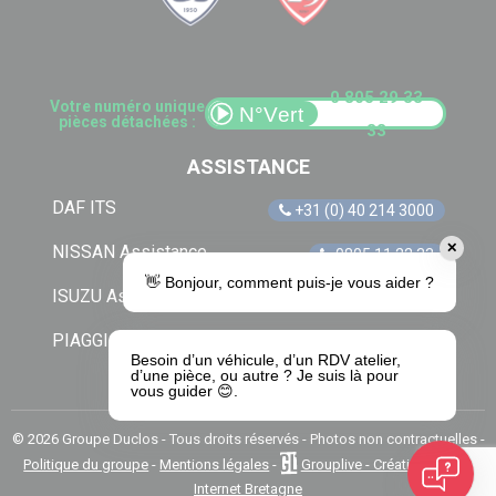
0 805 29 33
Votre numéro unique
pièces détachées :
33
ASSISTANCE
DAF ITS
+31 (0) 40 214 3000
✕
NISSAN Assistance
0805 11 22 33
👋 Bonjour, comment puis-je vous aider ?
ISUZU Assistance
+33 (0) 1 41 85 83 79
PIAGGIO Assistance
0805 54 06 54
Besoin d’un véhicule, d’un RDV atelier,
d’une pièce, ou autre ? Je suis là pour
vous guider 😊.
© 2026 Groupe Duclos - Tous droits réservés - Photos non contractuelles -
Politique du groupe
-
Mentions légales
-
Grouplive - Création de site
Internet Bretagne