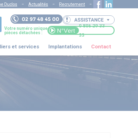
pe Duclos
Actualités
Recrutement
0 805 29 33
Votre numéro unique
pièces détachées :
33
liers et services
Implantations
Contact