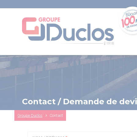
Aller
au
contenu
principal
Contact / Demande de devi
Fil
Groupe Duclos
Contact
d'Ariane