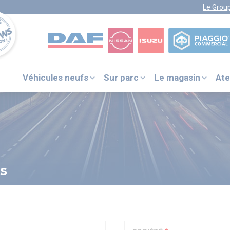
Le Grou
Véhicules neufs
Sur parc
Le magasin
Ate
VOTRE NUMÉRO UNIQUE
PIÈCES DÉTACHÉES :
0 805 29 33
33
s
DAF ITS
+31 (0) 40 214 3000
NISSAN ASSISTANCE
0805 11 22 33
ISUZU ASSISTANCE
+33 (0) 1 41 85 83 79