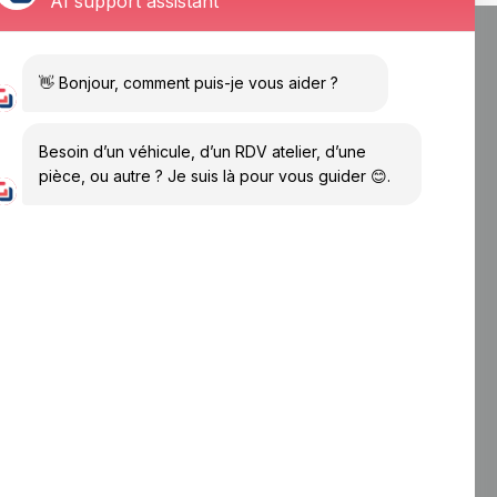
Atelier et services
Mécanique et entretien
Carrosserie, tôlerie et peinture
Location poids lourds
ne
Location véhicules utilitaires
F
Nous suivre :
Facebook
L
Linkedin
est
Nos partenaires :