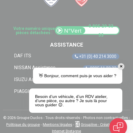
0 805 29 33
Votre numéro unique
pièces détachées :
33
ASSISTANCE
DAF ITS
+31 (0) 40 214 3000
✕
NISSAN Assistance
0805 11 22 33
👋 Bonjour, comment puis-je vous aider ?
ISUZU Assistance
+33 (0) 1 41 85 83 79
PIAGGIO Assistance
0805 54 06 54
Besoin d’un véhicule, d’un RDV atelier,
d’une pièce, ou autre ? Je suis là pour
vous guider 😊.
© 2026 Groupe Duclos - Tous droits réservés - Photos non contractuelles -
Politique du groupe
-
Mentions légales
-
Grouplive - Création de site
Internet Bretagne