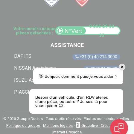
0 805 29 33
Votre numéro unique
pièces détachées :
33
ASSISTANCE
DAF ITS
+31 (0) 40 214 3000
✕
NISSAN Assistance
0805 11 22 33
👋 Bonjour, comment puis-je vous aider ?
ISUZU Assistance
+33 (0) 1 41 85 83 79
PIAGGIO Assistance
0805 54 06 54
Besoin d’un véhicule, d’un RDV atelier,
d’une pièce, ou autre ? Je suis là pour
vous guider 😊.
© 2026 Groupe Duclos - Tous droits réservés - Photos non contractuelles -
Politique du groupe
-
Mentions légales
-
Grouplive - Création de site
Internet Bretagne