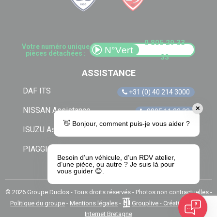
0 805 29 33
Votre numéro unique
pièces détachées :
33
ASSISTANCE
DAF ITS
+31 (0) 40 214 3000
✕
NISSAN Assistance
0805 11 22 33
👋 Bonjour, comment puis-je vous aider ?
ISUZU Assistance
+33 (0) 1 41 85 83 79
PIAGGIO Assistance
0805 54 06 54
Besoin d’un véhicule, d’un RDV atelier,
d’une pièce, ou autre ? Je suis là pour
vous guider 😊.
© 2026 Groupe Duclos - Tous droits réservés - Photos non contractuelles -
Politique du groupe
-
Mentions légales
-
Grouplive - Création de site
Internet Bretagne