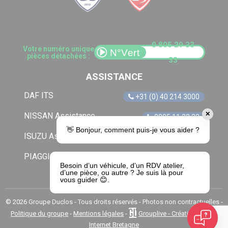
0 805 29 33
Votre numéro unique
pièces détachées :
33
ASSISTANCE
DAF ITS
+31 (0) 40 214 3000
✕
NISSAN Assistance
0805 11 22 33
👋 Bonjour, comment puis-je vous aider ?
ISUZU Assistance
+33 (0) 1 41 85 83 79
PIAGGIO Assistance
0805 54 06 54
Besoin d’un véhicule, d’un RDV atelier,
d’une pièce, ou autre ? Je suis là pour
vous guider 😊.
© 2026 Groupe Duclos - Tous droits réservés - Photos non contractuelles -
Politique du groupe
-
Mentions légales
-
Grouplive - Création de site
Internet Bretagne