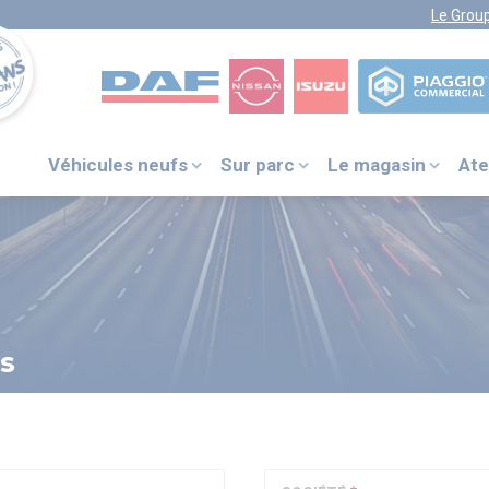
Le Grou
Véhicules neufs
Sur parc
Le magasin
Ate
VOTRE NUMÉRO UNIQUE
PIÈCES DÉTACHÉES :
0 805 29 33
33
s
DAF ITS
+31 (0) 40 214 3000
NISSAN ASSISTANCE
0805 11 22 33
ISUZU ASSISTANCE
+33 (0) 1 41 85 83 79