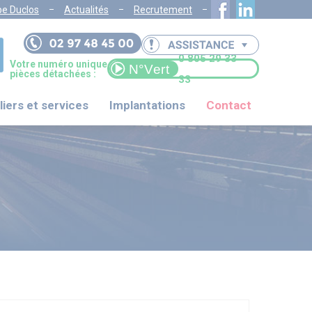
pe Duclos
Actualités
Recrutement
0 805 29 33
Votre numéro unique
pièces détachées :
33
liers et services
Implantations
Contact