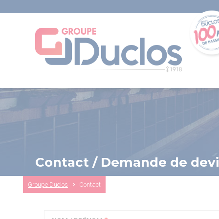
Aller
au
contenu
principal
Contact / Demande de devi
Fil
Groupe Duclos
Contact
d'Ariane