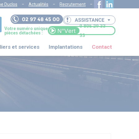
pe Duclos
Actualités
Recrutement
0 805 29 33
Votre numéro unique
pièces détachées :
33
liers et services
Implantations
Contact