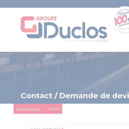
Aller
au
contenu
principal
Contact / Demande de devi
Fil
Groupe Duclos
Contact
d'Ariane