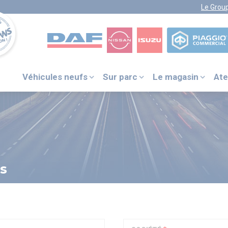
Le Grou
Véhicules neufs
Sur parc
Le magasin
Ate
VOTRE NUMÉRO UNIQUE
PIÈCES DÉTACHÉES :
0 805 29 33
33
s
DAF ITS
+31 (0) 40 214 3000
NISSAN ASSISTANCE
0805 11 22 33
ISUZU ASSISTANCE
+33 (0) 1 41 85 83 79